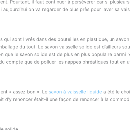
nt. Pourtant, il faut continuer à persévérer car si plusieurs 
quoi aujourd’hui on va regarder de plus près pour laver sa va
 qui sont livrés dans des bouteilles en plastique, un savon 
allage du tout. Le savon vaisselle solide est d’ailleurs so
on que le savon solide est de plus en plus populaire parmi l
 compte que de polluer les nappes phréatiques tout en utili
ement « assez bon ». Le
savon à vaisselle liquide
a été le choi
fait d’y renoncer était-il une façon de renoncer à la commod
e solide