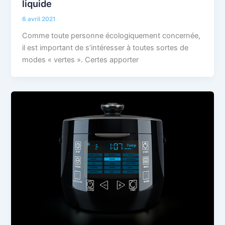
liquide
6 avril 2021
Comme toute personne écologiquement concernée,
il est important de s’intéresser à toutes sortes de
modes « vertes ». Certes apporter